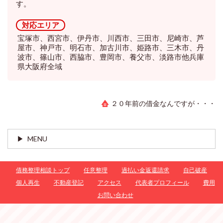
す。
対応エリア
宝塚市、西宮市、伊丹市、川西市、三田市、尼崎市、芦
屋市、神戸市、明石市、加古川市、姫路市、三木市、丹
波市、篠山市、西脇市、豊岡市、養父市、淡路市他兵庫
県大阪府全域
２０年前の借金なんですが・・・
MENU
債務整理相談トップ
任意整理
過払い金返還請求
自己破産
個人再生
不動産登記
アクセス
代表者プロフィール
費用
お問い合わせ